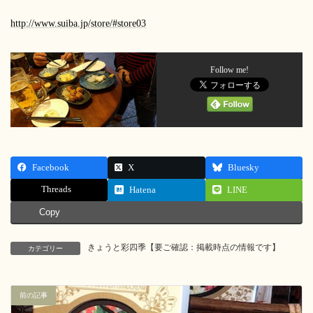
http://www.suiba.jp/store/#store03
Follow me!
Facebook
X
Bluesky
Threads
Hatena
LINE
Copy
きょうと彩四季【要ご確認：掲載時点の情報です】
カテゴリー
前の記事