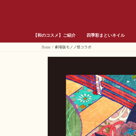
コ
ナ
ン
ビ
テ
ゲ
ン
ー
ツ
シ
へ
ョ
【和のコスメ】ご紹介
四季彩まといネイル
ス
ン
キ
に
Home
劇場版モノノ怪コラボ
ッ
移
プ
動