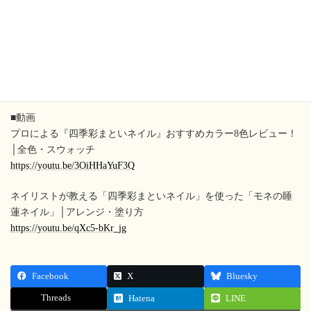
ー！
https://sizzle.style/beauty/nail/shikisaimatoi_nail1/
マニキュアだけで絵画デザイン！モネの睡蓮ネイルのやり方 ｜四
季彩まといネイルを使って実践（簡単セルフネイルデザイン！）
https://sizzle.style/beauty/nail/mone-suiren_nail1/
■動画
プロによる『四季彩まといネイル』おすすめカラー8色レビュー！
│全色・スウォッチ
https://youtu.be/3OiHHaYuF3Q
ネイリストが教える「四季彩まといネイル」を使った「モネの睡
蓮ネイル」│アレンジ・塗り方
https://youtu.be/qXc5-bKr_jg
Facebook
X
Bluesky
Threads
Hatena
LINE