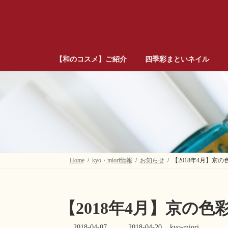
コ
ナ
ン
ビ
テ
ゲ
ン
ー
ツ
シ
へ
ョ
【和のコスメ】ご紹介
四季彩まといネイル
ス
ン
キ
に
ッ
移
プ
動
Home
kyo・miori情報
お知らせ
【2018年4月】京
【2018年4月】京の
2018-04-07
最
2018-04-20
kyo-miori