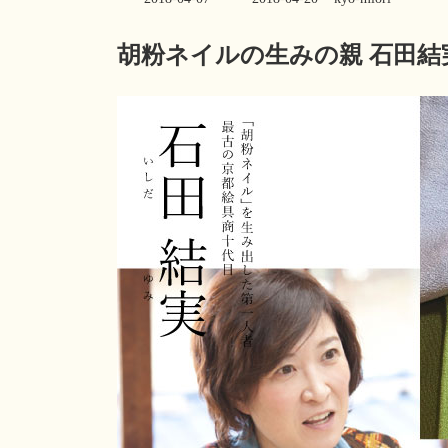
終
更
胡粉ネイルの生みの親 石田
新
日
時
: