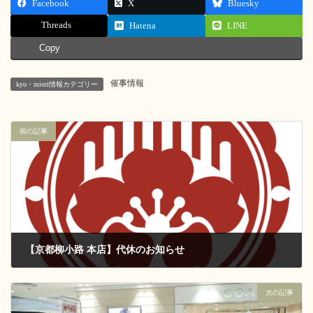
Facebook
X
Bluesky
Threads
Hatena
LINE
Copy
催事情報
kyo・miori情報カテゴリー
前の記事
【京都柳小路 本店】代休のお知らせ
2017-01-15
次の記事