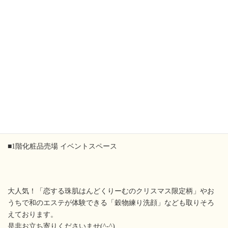
■12月7日(水)〜17日(土)
■1階化粧品売場 イベントスペース
大人気！「恋する珠肌はんどくりーむのクリスマス限定柄」やお
うちで和のエステが体験できる「穀物練り洗顔」なども取りそろ
えております。
是非お立ち寄りくださいませ(^-^)