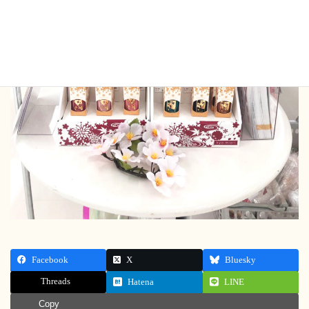
Facebook
X
Bluesky
Threads
Hatena
LINE
Copy