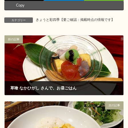
Copy
きょうと彩四季【要ご確認：掲載時点の情報です】
カテゴリー
前の記事
草喰 なかひがし さんで、お昼ごはん
2017-08-18
次の記事