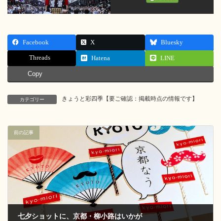
Facebook
X
Bluesky
Threads
Hatena
LINE
Copy
きょうと彩四季【要ご確認：掲載時点の情報です】
カテゴリー
前の記事
七夕ショットに、京都・柳小路はいかが